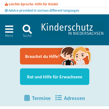
Leichte Sprache: Hilfe für Kinder
Advice provided in various different languages
Menü
Suche
Brauchst du Hil­fe?
Rat und Hil­fe für Erwachsene
Termine
Adressen