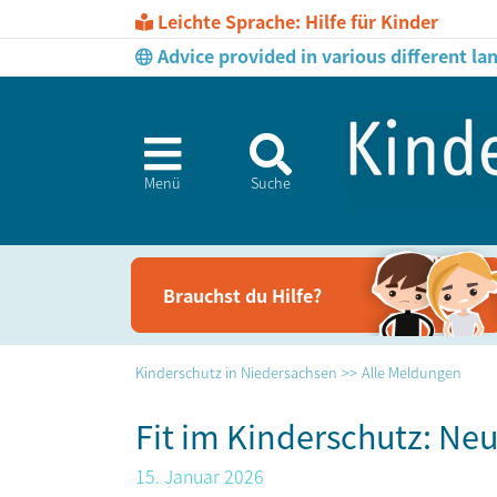
Leichte Sprache: Hilfe für Kinder
Advice provided in various different l
Menü
Suche
Brauchst du Hil­fe?
Kinderschutz in Niedersachsen
Alle Meldungen
Fit im Kinderschutz: Ne
15. Januar 2026