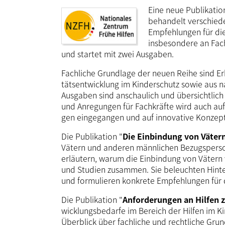
Eine neue Publikatio
behandelt ver­schie­
Empfeh­lungen für die 
insbesondere an Fach-
und startet mit zwei Ausgaben.
Fachliche Grundlage der neuen Reihe sind Erke
täts­ent­wick­lung im Kinder­schutz sowie aus 
Ausgaben sind an­schaulich und über­sichtlic
und Anre­gungen für Fach­kräfte wird auch auf 
gen ein­ge­gangen und auf inno­vative Konzep
Die Publikation "
Die Einbindung von Väter
Vätern und anderen männlichen Bezugs­persone
erläutern, warum die Einbindung von Vätern wi
und Studien zu­sam­men. Sie beleuchten Hin
und for­mu­lieren konkrete Empfehlungen für di
Die Publikation "
Anforderungen an Hilfen 
wick­lungs­bedarfe im Bereich der Hilfen im 
Überblick über fachliche und rechtliche Grun