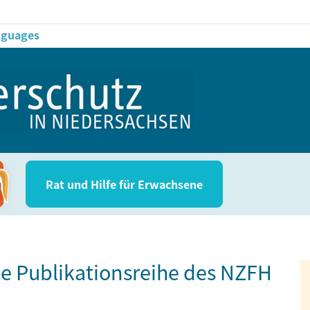
anguages
Rat und Hil­fe für Erwachsene
ue Publikationsreihe des NZFH