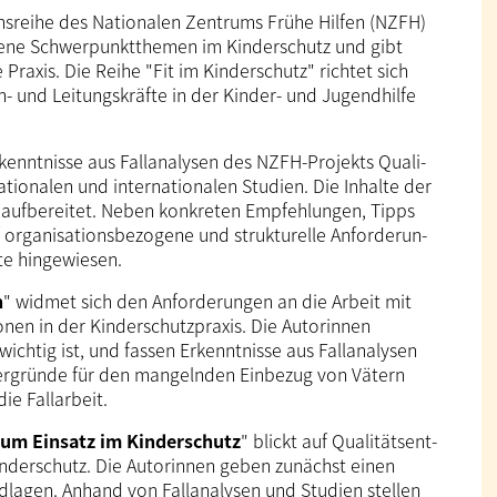
nsreihe des Natio­nalen Zentrums Frühe Hilfen (NZFH)
dene Schwer­punkt­themen im Kinder­schutz und gibt
Praxis. Die Reihe "Fit im Kinder­schutz" richtet sich
 und Leitungs­kräfte in der Kinder- und Jugend­hilfe
nnt­nisse aus Fall­ana­lysen des NZFH-Projekts Qua­li­
nationalen und inter­nationalen Studien. Die Inhalte der
h auf­bereitet. Neben konkreten Empfeh­lungen, Tipps
organi­sa­tions­bezogene und struk­turelle Anfor­de­run­
te hingewiesen.
n
" widmet sich den Anforderungen an die Arbeit mit
n in der Kinder­schutz­praxis. Die Autor­innen
chtig ist, und fassen Er­kennt­nisse aus Fallanalysen
tergründe für den mangelnden Einbezug von Vätern
e Fall­arbeit.
zum Einsatz im Kinderschutz
" blickt auf Qualitäts­ent­
Kinder­schutz. Die Autorinnen geben zunächst einen
dlagen. Anhand von Fall­ana­lysen und Studien stellen