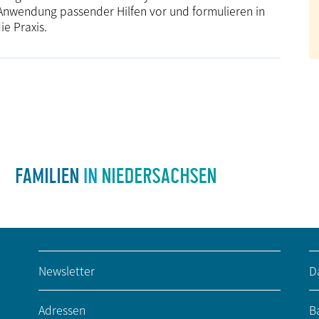
 Anwendung pas­sender Hilfen vor und formulieren in
e Praxis.
Newsletter
D
Adressen
Ba