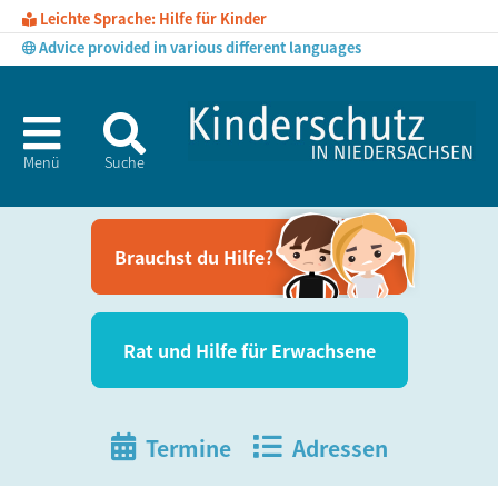
Leichte Sprache: Hilfe für Kinder
Advice provided in various different languages
Menü
Suche
Brauchst du Hil­fe?
Rat und Hil­fe für Erwachsene
Termine
Adressen