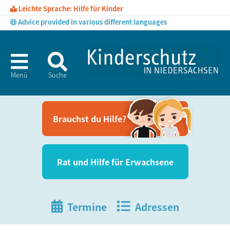
Leichte Sprache: Hilfe für Kinder
Advice provided in various different languages
Menü
Suche
Brauchst du Hil­fe?
Rat und Hil­fe für Erwachsene
Termine
Adressen