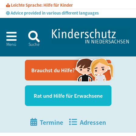
Leichte Sprache: Hilfe für Kinder
Advice provided in various different languages
Menü
Suche
Brauchst du Hil­fe?
Rat und Hil­fe für Erwachsene
Termine
Adressen