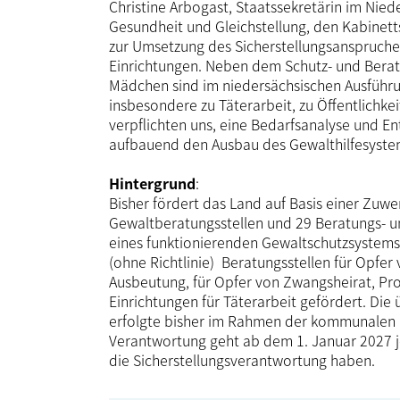
Christine Arbogast, Staatssekretärin im Niede
Gesundheit und Gleichstellung, den Kabinet
zur Umsetzung des Sicherstellungsanspruche
Einrichtungen. Neben dem Schutz- und Berat
Mädchen sind im niedersächsischen Ausführ
insbesondere zu Täter­arbeit, zu Öffentlichke
verpflichten uns, eine Bedarfsanalyse und E
aufbauend den Ausbau des Gewalthilfesyste
Hintergrund
:
Bisher fördert das Land auf Basis einer Zuwen
Gewaltberatungsstellen und 29 Beratungs- und
eines funktionierenden Gewaltschutzsystems i
(ohne Richtlinie) Beratungsstellen für Opf
Ausbeutung, für Opfer von Zwangsheirat, Pro
Einrichtungen für Täterarbeit gefördert. Di
erfolgte bisher im Rahmen der kommunalen 
Verantwortung geht ab dem 1. Januar 2027 j
die Sicherstellungsverantwortung haben.