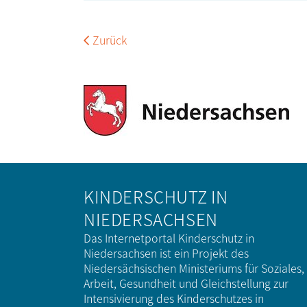
Zurück
KINDERSCHUTZ IN
NIEDERSACHSEN
Das Internetportal Kinderschutz in
Niedersachsen ist ein Projekt des
Niedersächsischen Ministeriums für Soziales,
Arbeit, Gesundheit und Gleichstellung zur
Intensivierung des Kinderschutzes in