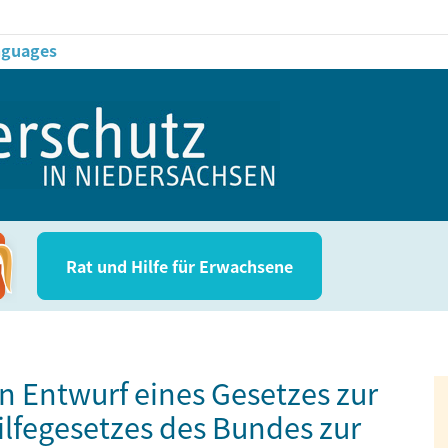
anguages
Rat und Hil­fe für Erwachsene
n Entwurf eines Gesetzes zur
lfegesetzes des Bundes zur