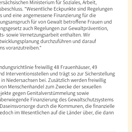
rsächsischen Ministerium für Soziales, Arbeit,
tsbeschluss. "Wesentliche Eckpunkte sind Regelungen
s und eine angemessene Finanzierung für die
ungsanspruch für von Gewalt betroffene Frauen und
ungsgesetz auch Regelungen zur Gewaltprävention,
its- sowie Vernetzungsarbeit enthalten. Wir
ntwicklungsplanung durchzuführen und darauf
ms voranzutreiben."
dungsrichtlinie freiwillig 48 Frauenhäuser, 49
 Interventions­stellen und trägt so zur Sicherstellung
n Niedersachsen bei. Zusätzlich werden freiwillig
er von Menschenhandel zum Zwecke der sexuellen
jekte gegen Genital­ver­stümmelung sowie
e überwiegende Finanzierung des Gewaltschutzsystems
Daseinsvorsorge durch die Kommunen, die finanzielle
edoch im Wesentlichen auf die Länder über, die dann