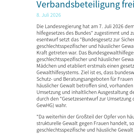
Verbandsbeteiligung fre
8. Juli 2026
Die Landesregierung hat am 7. Juli 2026 de
hilfe­gesetzes des Bundes" zugestimmt und z
esentwurf setzt das "Bundesgesetz zur Sich
geschlechts­spezifischer und häuslicher Gewa
Kraft getreten war. Das Bundes­gewalt­hilfe
geschlechts­spezifischer und häuslicher Gew
Mädchen und etabliert erstmals einen gesetz
Gewalt­hilfe­systems. Ziel ist es, dass bundes
Schutz- und Beratungs­angeboten für Frauen 
häuslicher Gewalt betroffen sind, vor­handen 
Umsetzung und inhaltlichen Ausgestaltung de
durch den "Gesetzes­entwurf zur Umsetzung d
GewHG) wahr.
"Da weiterhin der Großteil der Opfer von häu
strukturelle Gewalt gegen Frauen handelt, s
geschlechtsspezifische und häusliche Gewal