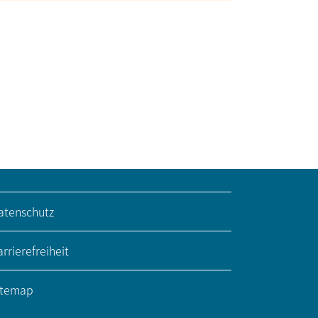
atenschutz
rrierefreiheit
itemap