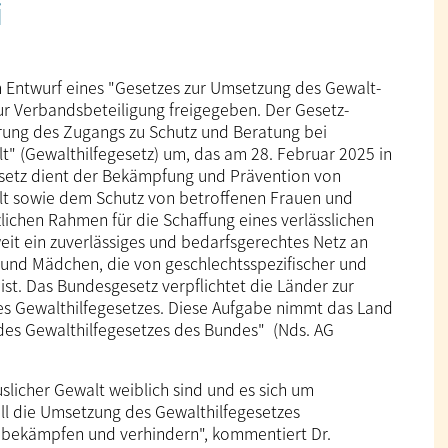
i
m Entwurf eines "Gesetzes zur Umsetzung des Gewalt­
ur Verbands­beteiligung freigegeben. Der Gesetz­
erung des Zugangs zu Schutz und Beratung bei
lt" (Gewalthilfegesetz) um, das am 28. Februar 2025 in
­gesetz dient der Bekämpfung und Prävention von
alt sowie dem Schutz von betroffenen Frauen und
lichen Rahmen für die Schaffung eines verlässlichen
weit ein zuverlässiges und bedarfs­gerechtes Netz an
und Mädchen, die von geschlechts­spezifischer und
ist. Das Bundes­gesetz verpflichtet die Länder zur
s Gewalt­hilfe­gesetzes. Diese Aufgabe nimmt das Land
es Gewalt­hilfe­gesetzes des Bundes" (Nds. AG
slicher Gewalt weiblich sind und es sich um
oll die Umsetzung des Gewalthilfegesetzes
t bekämpfen und verhindern", kommentiert Dr.