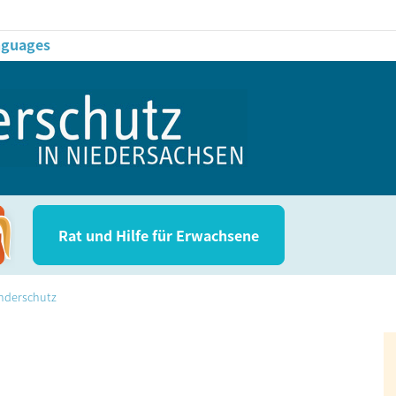
anguages
Rat und Hil­fe für Erwachsene
nderschutz