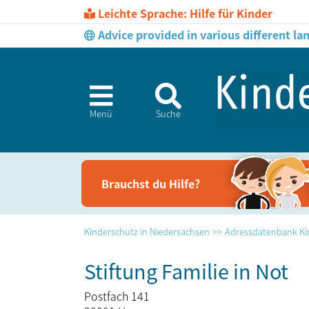
Leichte Sprache: Hilfe für Kinder
Advice provided in various different l
Menü
Suche
Brauchst du Hil­fe?
Kinderschutz in Niedersachsen
Adressdatenbank Ki
Stiftung Familie in Not
Postfach 141