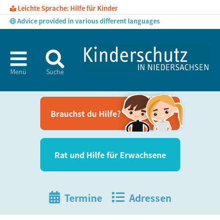
Leichte Sprache: Hilfe für Kinder
Advice provided in various different languages
Menü
Suche
Brauchst du Hil­fe?
Rat und Hil­fe für Erwachsene
Termine
Adressen