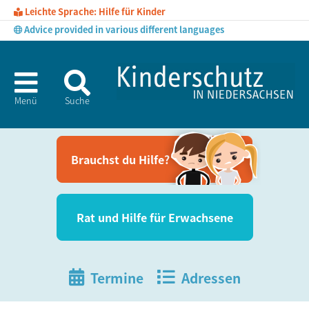
Leichte Sprache: Hilfe für Kinder
Advice provided in various different languages
Menü
Suche
Brauchst du Hil­fe?
Rat und Hil­fe für Erwachsene
Termine
Adressen