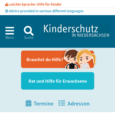
Leichte Sprache: Hilfe für Kinder
Advice provided in various different languages
Menü
Suche
Brauchst du Hil­fe?
Rat und Hil­fe für Erwachsene
Termine
Adressen