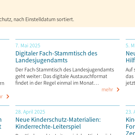
hutz, nach Einstelldatum sortiert.
7. Mai 2025
5. M
Digitaler Fach-Stammtisch des
Neu
Landesjugend­amts
Hil
Der Fach-Stammtisch des Landesjugend­amts
Auf 
geht weiter: Das digitale Austauschformat
das
findet in der Regel einmal im Monat…
jetz
rn
mehr
r
28. April 2025
23. 
n
Neue Kinderschutz-Materialien:
Kin
t
Kinderrechte-Leiterspiel
For
Zen