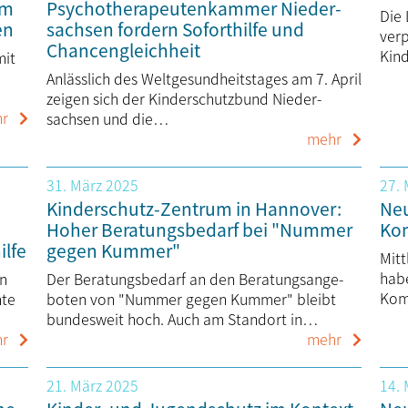
um
Psycho­thera­peuten­kammer Nieder­
Die
en
sachsen fordern Sofort­hilfe und
verp
Chancen­gleich­heit
Kin
mit
Anlässlich des Welt­gesund­heits­tages am 7. April
zeigen sich der Kinder­schutzbund Nieder­
r
sachsen und die…
mehr
31. März 2025
27.
Kinderschutz-Zentrum in Hannover:
Neu
Hoher Beratungsbedarf bei "Nummer
Ko
lfe
gegen Kummer"
Mit
hab
en
Der Beratungsbedarf an den Beratungs­an­ge­
Kom
hte
boten von "Nummer gegen Kummer" bleibt
bundes­weit hoch. Auch am Standort in…
r
mehr
21. März 2025
14.