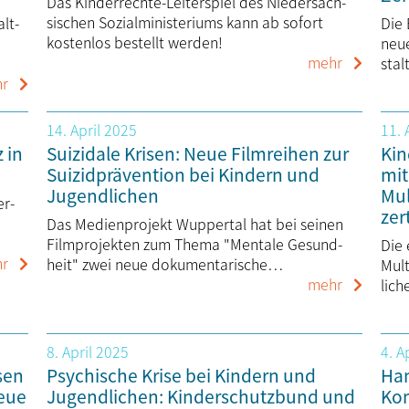
Das Kinderrechte-Leiterspiel des Nieder­säch­
sischen Sozial­minis­teriums kann ab sofort
alt­
Die 
kostenlos bestellt werden!
neue
mehr
sta
r
14. April 2025
11. 
 in
Suizidale Krisen: Neue Filmreihen zur
Kin
Suizid­prä­ven­tion bei Kindern und
mit
Jugendlichen
Mul
er­
zert
Das Medienprojekt Wuppertal hat bei seinen
Film­projekten zum Thema "Mentale Gesund­
Die 
r
heit" zwei neue dokumentarische…
Mult
mehr
lich
8. April 2025
4. A
sen
Psychische Krise bei Kindern und
Han
Neue
Jugend­lichen: Kinder­schutz­bund und
Ko