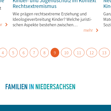
me
Kinder- und Jugendschutz im Kontext
Neu
Rechtsextremismus
Kin
t
Wie prägen rechtsextreme Erziehung und
Ganz
Ideologie­ver­breitung Kinder? Welche juris­ti­
Mate
r
schen Aspekte bestehen zwischen…
Soz
mehr
4
5
6
7
8
9
10
11
12
13