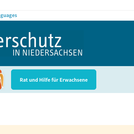
anguages
Rat und Hil­fe für Erwachsene